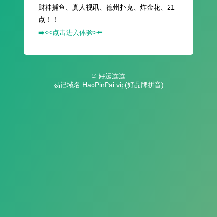
财神捕鱼、真人视讯、德州扑克、炸金花、21
点！！！
➡️<<点击进入体验>⬅️
© 好运连连
易记域名:HaoPinPai.vip(好品牌拼音)